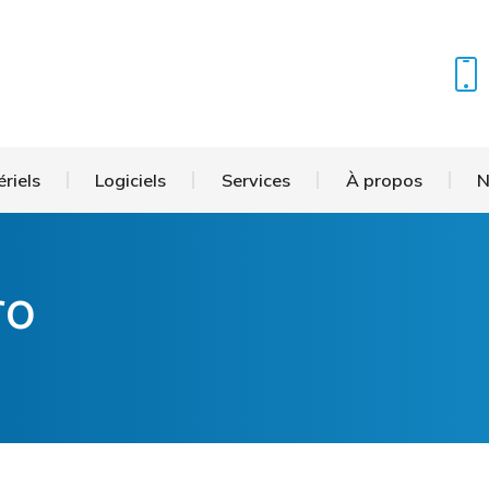
us choisir
Matériels
Logiciels
Services
À prop
riels
Logiciels
Services
À propos
N
ro