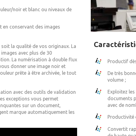
leur/noir et blanc ou niveaux de
ut en conservant des images
Caractérist
soit la qualité de vos originaux. La
s images avec plus de 30
ion. La numérisation à double flux
Productif dès
 vous donner une image noir et
leur prête à être archivée, le tout
De très bonn
volume ;
Exploitez le
sation avec des outils de validation
documents pa
 des exceptions vous permet
avec de nom
manquantes sur un document,
ligent marque automatiquement les
Productivité 
Convertit ra
de haute qua