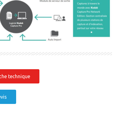
iche technique
vis