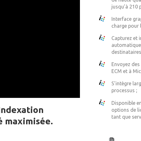
jusqu’à 210 
Interface gra
charge pour l
Capturez et 
automatiquem
destinataires
Envoyez des 
ECM et à Mic
S’intègre lar
processus ;
Disponible 
 Indexation
options de li
tant que serv
é maximisée.